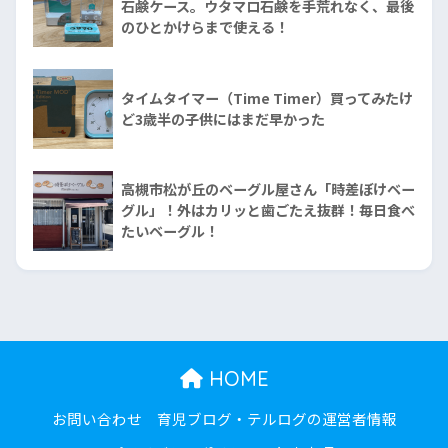
石鹸ケース。ウタマロ石鹸を手荒れなく、最後
のひとかけらまで使える！
タイムタイマー（Time Timer）買ってみたけ
ど3歳半の子供にはまだ早かった
高槻市松が丘のベーグル屋さん「時差ぼけベー
グル」！外はカリッと歯ごたえ抜群！毎日食べ
たいベーグル！
HOME
お問い合わせ
育児ブログ・テルログの運営者情報