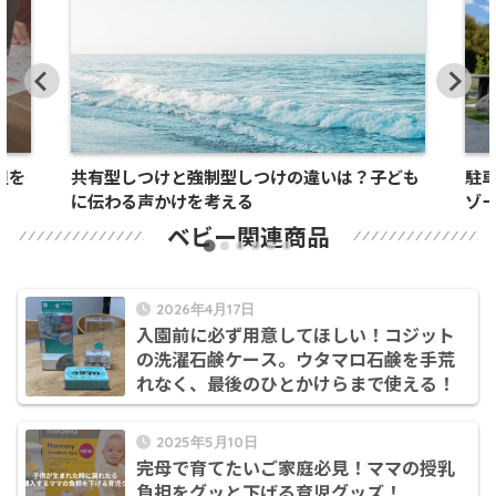
担を
共有型しつけと強制型しつけの違いは？子ども
駐
に伝わる声かけを考える
ゾ
ピ
ベビー関連商品
2026年4月17日
入園前に必ず用意してほしい！コジット
の洗濯石鹸ケース。ウタマロ石鹸を手荒
れなく、最後のひとかけらまで使える！
2025年5月10日
完母で育てたいご家庭必見！ママの授乳
負担をグッと下げる育児グッズ！