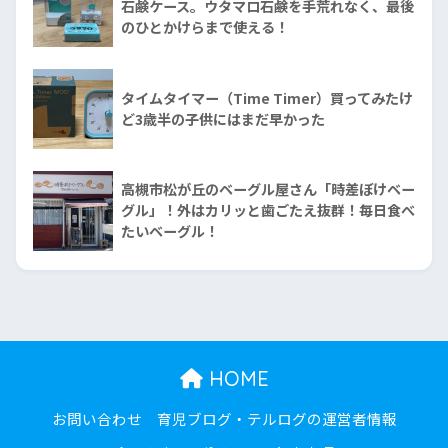
石鹸ケース。ウタマロ石鹸を手荒れなく、最後
のひとかけらまで使える！
タイムタイマー（Time Timer）買ってみたけ
ど3歳半の子供にはまだ早かった
高槻市松が丘のベーグル屋さん「時差ぼけベー
グル」！外はカリッと歯ごたえ抜群！毎日食べ
たいベーグル！
HOME
お問い合わせ
育児ブログ・テルログの運営者情報