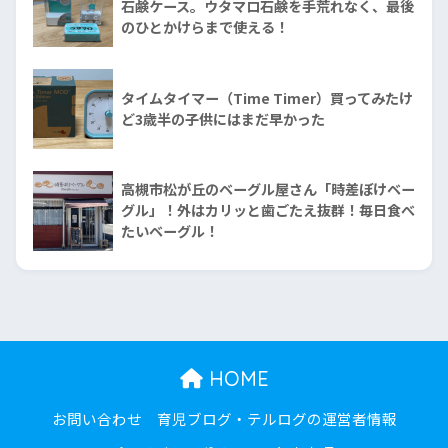
石鹸ケース。ウタマロ石鹸を手荒れなく、最後
のひとかけらまで使える！
タイムタイマー（Time Timer）買ってみたけ
ど3歳半の子供にはまだ早かった
高槻市松が丘のベーグル屋さん「時差ぼけベー
グル」！外はカリッと歯ごたえ抜群！毎日食べ
たいベーグル！
HOME
お問い合わせ
育児ブログ・テルログの運営者情報