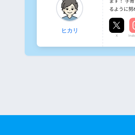
ます！ 子
るように努
ヒカリ
X
Ins